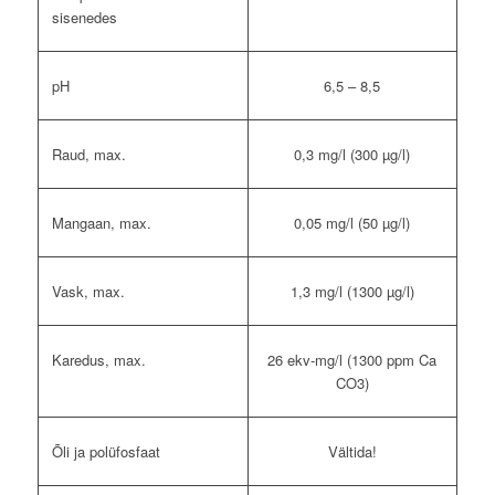
sisenedes
pH
6,5 – 8,5
Raud, max.
0,3 mg/l (300 µg/l)
Mangaan, max.
0,05 mg/l (50 µg/l)
Vask, max.
1,3 mg/l (1300 µg/l)
Karedus, max.
26 ekv-mg/l (1300 ppm Ca
CO3)
Õli ja polüfosfaat
Vältida!