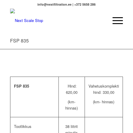
info@nextfiltration.ee | +372 5658 286
FSP 835
FSP 835
Hind:
Vahetuskomplekti
620,00
hind: 330,00
(km-
(km- hinnas)
hinnas)
Tootlikkus
38 liitrit
minutis