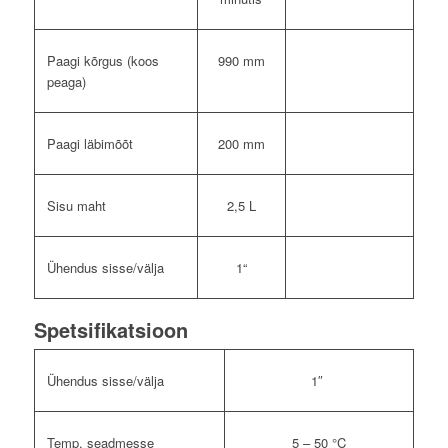
Paagi kõrgus (koos
990 mm
peaga)
Paagi läbimõõt
200 mm
Sisu maht
2,5 L
Ühendus sisse/välja
1“
Spetsifikatsioon
Ühendus sisse/välja
1″
Temp. seadmesse
5 – 50 °C