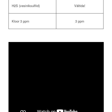
H2S (vesiniksulfiid)
Vältida!
Kloor 3 ppm
3 ppm